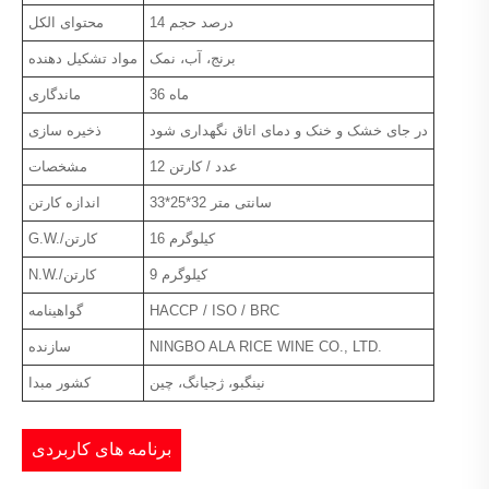
14 درصد حجم
محتوای الکل
برنج، آب، نمک
مواد تشکیل دهنده
36 ماه
ماندگاری
در جای خشک و خنک و دمای اتاق نگهداری شود
ذخیره سازی
12 عدد / کارتن
مشخصات
33*25*32 سانتی متر
اندازه کارتن
16 کیلوگرم
G.W./کارتن
9 کیلوگرم
N.W./کارتن
HACCP / ISO / BRC
گواهینامه
NINGBO ALA RICE WINE CO., LTD.
سازنده
نینگبو، ژجیانگ، چین
کشور مبدا
برنامه های کاربردی