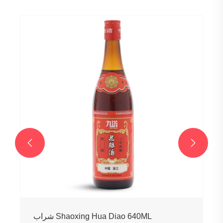


شراب Shaoxing Hua Diao 640ML