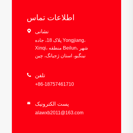
اطلاعات تماس
نشانی

پلاک 18، جاده Yongjiang،
Xinqi، منطقه Beilun، شهر
نینگبو، استان ژجیانگ، چین
تلفن

+86-18757461710
پست الکترونیک

alawxb2011@163.com