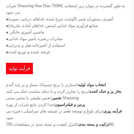
شراب Shaoxing Hua Diao 750ML به طور گسترده در موارد زیر استفاده
می شود:
●آشپزی رستوران چینی (گوشت سرخ شده، غذاهای دریایی، سوپ)
●صنایع فرآوری مواد غذایی (سس، غذاهای آماده، ماریناد)
● چاشنی آشپزی خانگی
●صادرات زنجیره تامین مواد غذایی
●استفاده از آشپزخانه هتل و پذیرایی
●عرضه عمده و توزیع کننده
فرآیند تولید
انتخاب مواد اولیه:
استارتر با برنج چسبناک ممتاز و بر پایه گندم
بخار پز و خنک کننده:
برنج را بخارپز کرده و تا دمای مناسب خنک می کنند
تخمیر طبیعی با مخمر سنتی Shaoxing
تخمیر:
پرس و فیلتراسیون:
جدا کردن مایع شراب از پوره
فرآیند پیری:
برای بلوغ و توسعه طعم در شیشه های سرامیکی ذخیره می
شود
کنترل کیفیت و بسته بندی در مشخصات 750ML
ترکیب و بسته بندی: