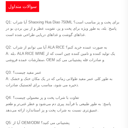
سوالات متداول
Q1: آیا شراب Shaoxing Hua Diao 750ML برای پخت و پز مناسب است؟
پاسخ: بله، به طور ویژه برای پخت و پز، تقویت عطر و از بین بردن بو در
غذاهای گوشت و غذاهای دریایی طراحی شده است.
Q2: آیا می توانم از شراب ALA RICE به صورت عمده خرید کنم؟
A: بله، ALA RICE WINE یک تولید کننده و تامین کننده چین است که از
سفارشات عمده فروشی، OEM و صادرات فله پشتیبانی می کند.
Q3: عمر مفید چیست؟
A: به طور کلی عمر مفید طولانی زمانی که در یک مکان خنک و خشک
ذخیره می شود، مناسب برای لجستیک صادرات.
Q4: تفاوت با شراب پخت و پز معمولی چیست؟
پاسخ: به طور طبیعی با فرآیند پیری دم می‌شود و عطر غنی‌تر و طعم
عمیق‌تری نسبت به شراب پخت و پز استاندارد ارائه می‌دهد.
Q5: آیا از OEM/ODM پشتیبانی می کنید؟