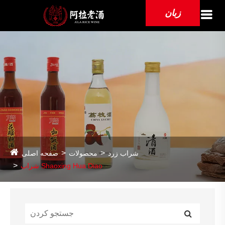
زبان
شراب زرد
محصولات
صفحه اصلی
شراب Shaoxing Hua Diao