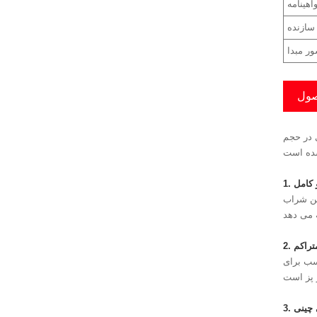
اهینامه
سازنده
ر مبدا
صول
ی در حجم
 کامل
ین شراب
تراکم
اسب برای
 چینی