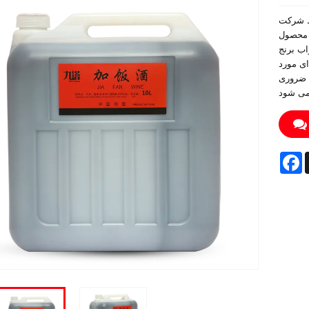
NINGBO ALA .، یکی از
ک محصول
اده از تکنیک های سنتی باستانی دم می
ای مورد
ی ضروری
F