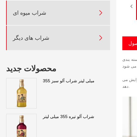

شراب میوه ای

شراب های دیگر
صول
سته بندی
محصولات جدید
زایش می
355 میلی لیتر شراب آلو سبز
دهد.
شراب آلو تیره 355 میلی لیتر