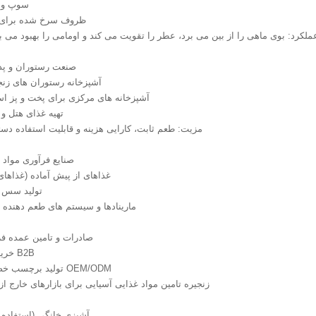
●سوپ و
●ظروف سرخ شده برای 
 عملکرد: بوی ماهی را از بین می برد، عطر را تقویت می کند و اومامی را بهبود می 
2. صنعت رستوران و پذ
●آشپزخانه رستوران های زنج
●آشپزخانه های مرکزی برای پخت و پز است
●تهیه غذای هتل و
👉 مزیت: طعم ثابت، کارایی هزینه و قابلیت استفاده دست
3. صنایع فرآوری مواد
●غذاهای از پیش آماده (غذاهای
●تولید سس
● مارینادها و سیستم های طعم دهنده
4. صادرات و تامین عمده 
●خرید عمده B2B
● تولید برچسب خصوصی OEM/ODM
● زنجیره تامین مواد غذایی آسیایی برای بازارهای خارج ا
5. آشپزی خانگی (استفاده