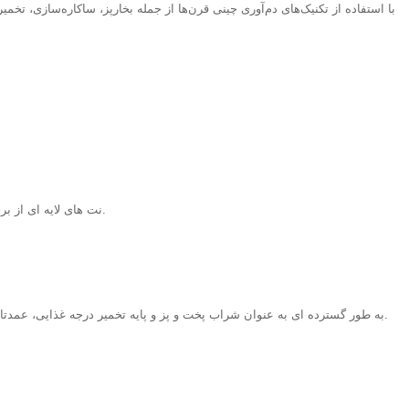
با استفاده از تکنیک‌های دم‌آوری چینی قرن‌ها از جمله بخارپز، ساکاره‌سازی، تخ
نت های لایه ای از برنج، غلات، آجیل ملایم و کارامل ملایم است که عمق کلی غذاها و سس ها را افزایش می دهد.
شراب 10L Jia Fan به طور گسترده ای به عنوان شراب پخت و پز و پایه تخمیر درجه غذایی، عمدتا در آشپزخانه های حرفه ای و تولید مواد غذایی صنعتی استفاده می شود.