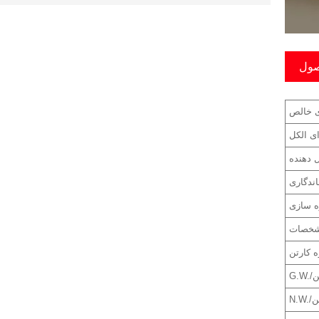
ول
ی خالص
ی الکل
 دهنده
اندگاری
ه سازی
خصات
ه کارتن
رتن
رتن