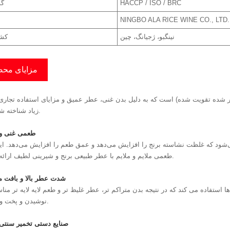
HACCP / ISO / BRC
گو
NINGBO ALA RICE WINE CO., LTD.
نینگبو، ژجیانگ، چین
کشو
مزایای مح
برنج تخمیر شده تقویت شده) است که به دلیل بدن غنی، عطر عمیق و مزایای استفاده تجار
زیاد شناخته شده است.
1. طعمی غنی و
می‌شود که غلظت نشاسته برنج را افزایش می‌دهد و عمق طعم را افزایش می‌دهد. ا
طعمی ملایم و ملایم با عطر طبیعی برنج و شیرینی لطیف ارائه می دهد.
2. شدت عطر بالا و بافت م
 استفاده می کند که در نتیجه بدن متراکم تر، عطر غلیظ تر و طعم لایه لایه تر من
نوشیدن و پخت و پز است.
3. صنایع دستی تخمیر سنتی