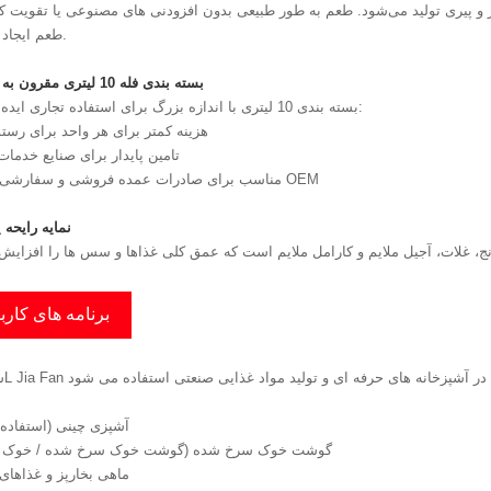
میر و پیری تولید می‌شود. طعم به طور طبیعی بدون افزودنی های مصنوعی یا تقویت ک
طعم ایجاد می شود.
4. بسته بندی فله 10 لیتری مقرون به صرفه
بسته بندی 10 لیتری با اندازه بزرگ برای استفاده تجاری ایده آل است:
●هزینه کمتر برای هر واحد برای رستو
●تامین پایدار برای صنایع خدما
● مناسب برای صادرات عمده فروشی و سفارشی سازی OEM
5. نمایه رایحه
برنامه های کارب
1. آشپزی چینی (استفاده 
●گوشت خوک سرخ شده (گوشت خوک سرخ شده / خوک دو
●ماهی بخارپز و غذاهای