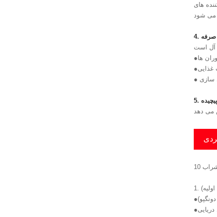
ننده های
ران ها
ت غذایی
 پیچیده
ردی
اولیه)
نگپو)
 دریایی