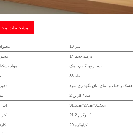
مشخصات محص
10 لیتر
محتوا
14 درصد حجم
محتوا
آب، برنج، گندم، نمک
مواد تشکیل
36 ماه
م
خشک و خنک و دمای اتاق نگهداری شود
ذخیر
2 عدد / کارتن
مش
31.5cm*27cm*31.5cm
انداز
21.2 کیلوگرم
G.W./کا
20 کیلوگرم
N.W./کا