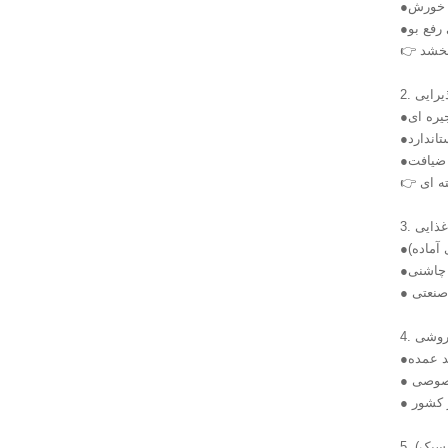
 خورش
رفع بو
بخشد
یرایی
یره ای
اندارد
 ضیافت
ه ای
 غذایی
 آماده)
 چاشنی
 صنعتی
فروشی
ز کشور
 سبک)