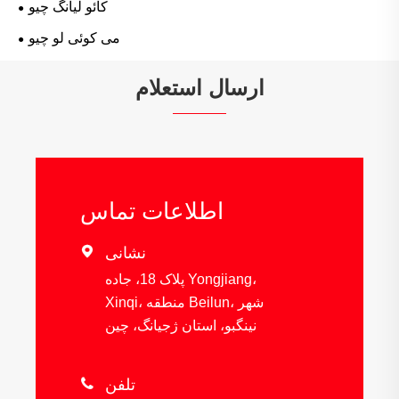
کائو لیانگ چیو
می کوئی لو چیو
ارسال استعلام
اطلاعات تماس
نشانی

پلاک 18، جاده Yongjiang،
Xinqi، منطقه Beilun، شهر
نینگبو، استان ژجیانگ، چین
تلفن
