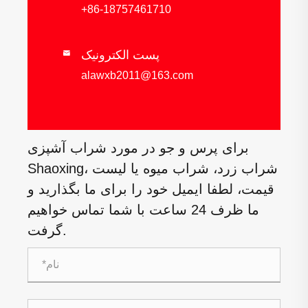
+86-18757461710
پست الکترونیک

alawxb2011@163.com
برای پرس و جو در مورد شراب آشپزی
Shaoxing، شراب زرد، شراب میوه یا لیست
قیمت، لطفا ایمیل خود را برای ما بگذارید و
ما ظرف 24 ساعت با شما تماس خواهیم
گرفت.