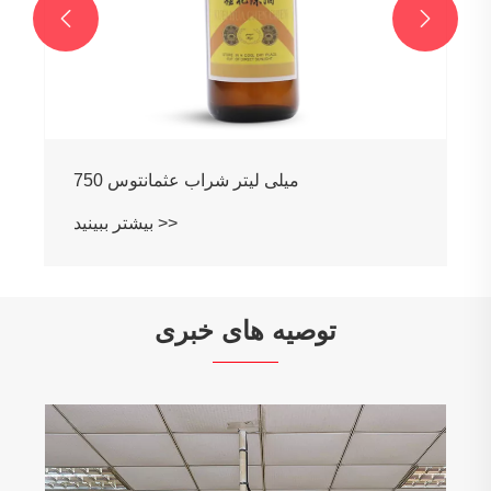


750 میلی لیتر شراب عثمانتوس
بیشتر ببینید >>
توصیه های خبری