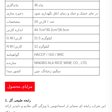
36 ماه
ماندگاری
در جای خشک و خنک و دمای اتاق نگهداری شود
ذخیره سازی
24 عدد / کارتن
مشخصات
44.7cm*30.2cm*28.5cm
اندازه کارتن
21.5 کیلوگرم
G.W./کارتن
12 کیلوگرم
N.W./کارتن
HACCP / ISO / BRC
گواهینامه
NINGBO ALA RICE WINE CO., LTD.
سازنده
نینگبو، ژجیانگ، چین
کشور مبدا
مزایای محصول
1. رایحه طبیعی گل
این شراب رایحه ای متمایز از اسمانتوس با ویژگی گلی ملایم و دلپذیر ارائه
می دهد.