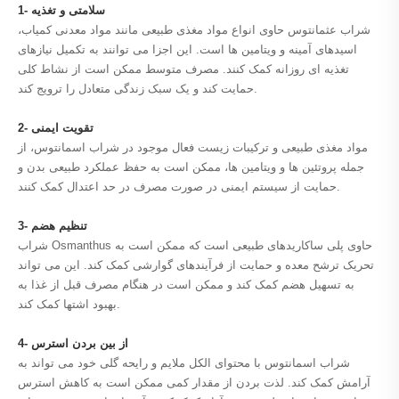
1- سلامتی و تغذیه
شراب عثمانتوس حاوی انواع مواد مغذی طبیعی مانند مواد معدنی کمیاب،
اسیدهای آمینه و ویتامین ها است. این اجزا می توانند به تکمیل نیازهای
تغذیه ای روزانه کمک کنند. مصرف متوسط ​​ممکن است از نشاط کلی
حمایت کند و یک سبک زندگی متعادل را ترویج کند.
2- تقویت ایمنی
مواد مغذی طبیعی و ترکیبات زیست فعال موجود در شراب اسمانتوس، از
جمله پروتئین ها و ویتامین ها، ممکن است به حفظ عملکرد طبیعی بدن و
حمایت از سیستم ایمنی در صورت مصرف در حد اعتدال کمک کنند.
3- تنظیم هضم
شراب Osmanthus حاوی پلی ساکاریدهای طبیعی است که ممکن است به
تحریک ترشح معده و حمایت از فرآیندهای گوارشی کمک کند. این می تواند
به تسهیل هضم کمک کند و ممکن است در هنگام مصرف قبل از غذا به
بهبود اشتها کمک کند.
4- از بین بردن استرس
شراب اسمانتوس با محتوای الکل ملایم و رایحه گلی خود می تواند به
آرامش کمک کند. لذت بردن از مقدار کمی ممکن است به کاهش استرس